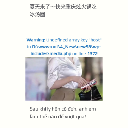
夏天来了～快来重庆炫火锅吃
冰汤圆
Warning
: Undefined array key "host"
in
D:\wwwroot\4_New\new58\wp-
includes\media.php
on line
1372
Sau khi ly hôn cô đơn, anh em
làm thế nào để vượt qua!