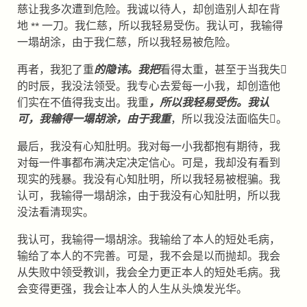
慈让我多次遭到危险。我诚以待人，却创造别人却在背
地 ** 一刀。我仁慈，所以我轻易受伤。我认可，我输得
一塌胡涂，由于我仁慈，所以我轻易被危险。
再者，我犯了重
的隐讳。我把
看得太重，甚至于当我失
的时辰，我没法领受。我专心去爱每一小我，却创造他
们实在不值得我支出。我重
，所以我轻易受伤。我认
可，我输得一塌胡涂，由于我重
，所以我没法面临失。
最后，我没有心知肚明。我对每一小我都抱有期待，我
对每一件事都布满决定决定信心。可是，我却没有看到
现实的残暴。我没有心知肚明，所以我轻易被棍骗。我
认可，我输得一塌胡涂，由于我没有心知肚明，所以我
没法看清现实。
我认可，我输得一塌胡涂。我输给了本人的短处毛病，
输给了本人的不完善。可是，我不会是以而抛却。我会
从失败中领受教训，我会全力更正本人的短处毛病。我
会变得更强，我会让本人的人生从头焕发光华。